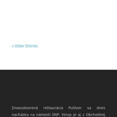
šťúchanými zemiakmi zemiakmi a nakladanou
zeleninou /1,10,12 II. 150g/200g Vyprážaný
syr,...
« Older Entries
Znovuotvorená reštaurácia Pulitzer sa dnes
nachádza na námestí SNP. Vstup je aj z Obchodnej