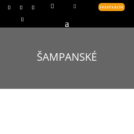


rezervácie
ŠAMPANSKÉ
Obedové menu I. a II. - 10,99€ - podávame od
11:00 v pracovné dni len do vypredania. Biznis