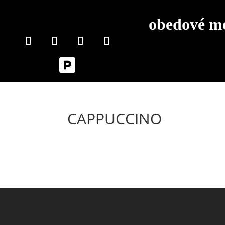
obedové m

CAPPUCCINO