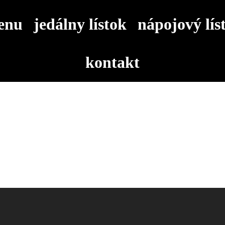
enu
jedálny lístok
nápojový lís
kontakt