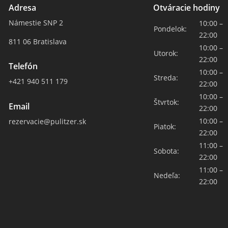
Adresa
Otváracie hodiny
Námestie SNP 2
10:00 –
Pondelok:
22:00
811 06 Bratislava
10:00 –
Utorok:
22:00
Telefón
10:00 –
Streda:
+421 940 511 179
22:00
10:00 –
Štvrtok:
Email
22:00
10:00 –
rezervacie@pulitzer.sk
Piatok:
22:00
11:00 –
Sobota:
22:00
11:00 –
Nedeľa:
22:00