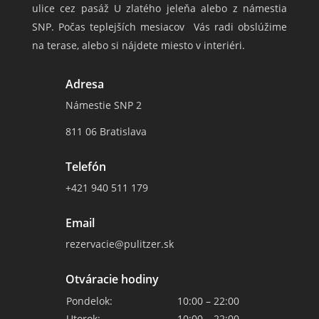
ulice cez pasáž U zlatého jeleňa alebo z námestia
SNP. Počas teplejších mesiacov Vás radi obslúžime
na terase, alebo si nájdete miesto v interiéri.
Adresa
Námestie SNP 2
811 06 Bratislava
Telefón
+421 940 511 179
Email
rezervacie@pulitzer.sk
Otváracie hodiny
Pondelok:
10:00 – 22:00
Utorok:
10:00 – 22:00