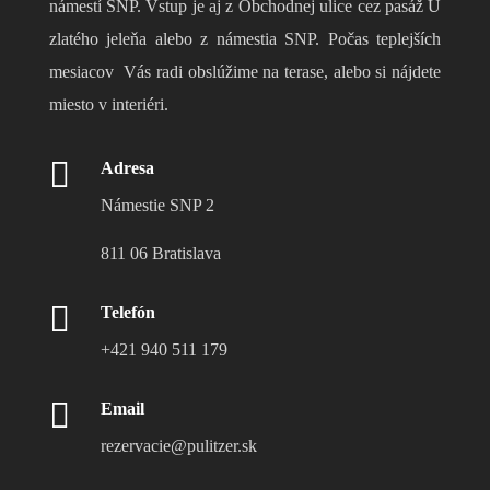
námestí SNP. Vstup je aj z Obchodnej ulice cez pasáž U
zlatého jeleňa alebo z námestia SNP. Počas teplejších
mesiacov Vás radi obslúžime na terase, alebo si nájdete
miesto v interiéri.

Adresa
Námestie SNP 2
811 06 Bratislava

Telefón
+421 940 511 179

Email
rezervacie@pulitzer.sk