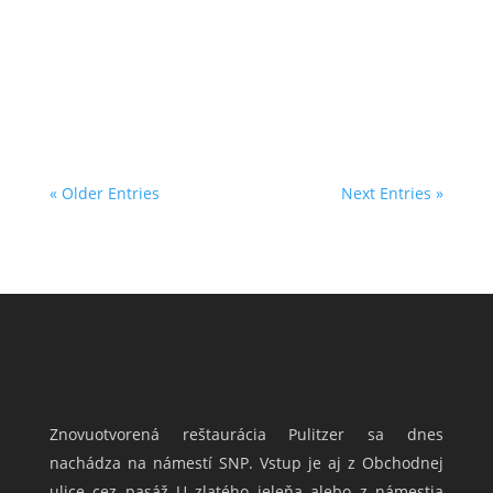
Bravčové líčka s demiglace omáčkou na
domácich zemiakových kapustových
strapačkách /1,12 II. 150g/200g Vyprážaná...
« Older Entries
Next Entries »
Znovuotvorená reštaurácia Pulitzer sa dnes
nachádza na námestí SNP. Vstup je aj z Obchodnej
ulice cez pasáž U zlatého jeleňa alebo z námestia