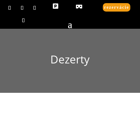


rezervácie
Dezerty
Obedové menu I. a II. - 10,99€ - podávame od
11:00 v pracovné dni len do vypredania. Biznis